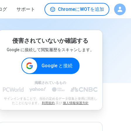
ログ
サポート
ChromeにWOTを追加
侵害されていないか確認する
Google に接続して閲覧履歴をスキャンします。
Google と接続
掲載されているもの
サインインすることで、当社の定めるデータ収集と使用に同意し
たことになります。
利用規約
及び
個人情報保護方針