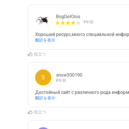
BogDeIOnis
4年前
Хороший ресурс,много специальной инфор
翻訳を表示
役立つ
snow300190
S
8年前
Достойный сайт с различного рода инфор
翻訳を表示
役立つ