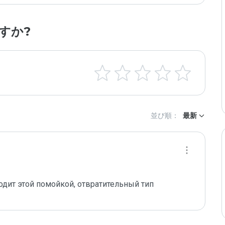
すか?
並び順：
最新
одит этой помойкой, отвратительный тип