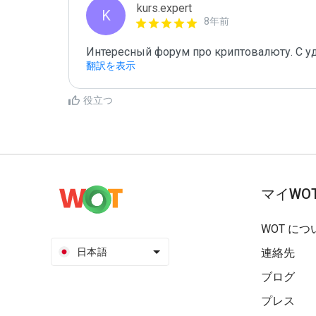
kurs.expert
K
8年前
Интересный форум про криптовалюту. С у
翻訳を表示
役立つ
マイWO
WOT につ
日本語
連絡先
ブログ
プレス