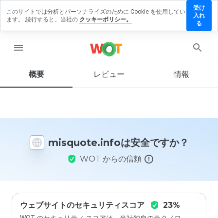
受け
このサイトでは分析とパーソナライズのために Cookie を使用してい
quote.info
入れ
ます。 続行すると、当社の
クッキーポリシー。
レビューを
る
す
menu
概要
レビュー
情報
この
ウェ
ブサ
イト
を1
から
misquote.infoは安全ですか？
5の
間
WOT からの信頼
で、
どの
よう
に評
価し
ます
ウェブサイトのセキュリティスコア
23%
か？