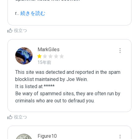
r
...
 続きを読む
役立つ
MarkGiles
15年前
This site was detected and reported in the spam 
blocklist maintained by Joe Wein.

It is listed at *****

Be wary of spammed sites, they are often run by 
criminals who are out to defraud you.
役立つ
Figure10