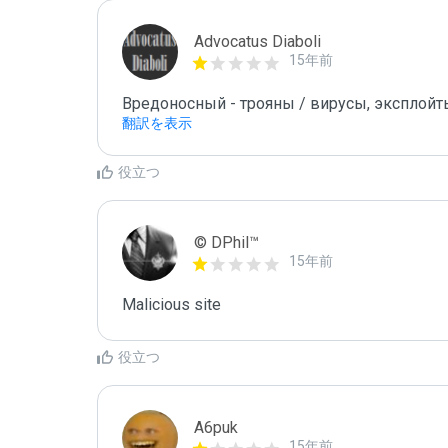
Advocatus Diaboli
15年前
Вредоносный - трояны / вирусы, эксплойты! /
翻訳を表示
役立つ
© DPhil™
15年前
Malicious site
役立つ
A6puk
15年前