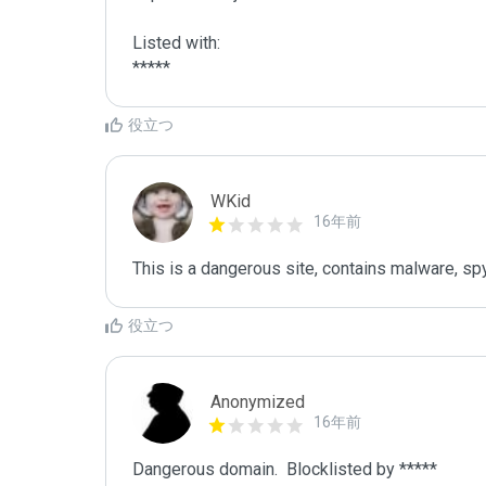
Listed with:

*****
役立つ
WKid
16年前
This is a dangerous site, contains malware, sp
役立つ
Anonymized
16年前
Dangerous domain.  Blocklisted by ***** 