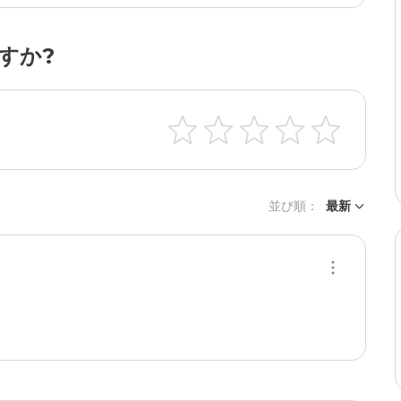
すか?
並び順：
最新