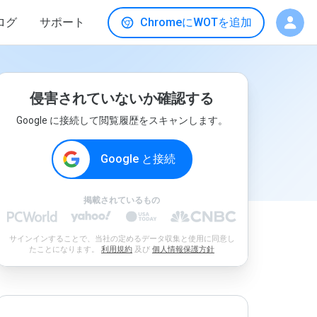
ログ
サポート
ChromeにWOTを追加
侵害されていないか確認する
Google に接続して閲覧履歴をスキャンします。
Google と接続
掲載されているもの
サインインすることで、当社の定めるデータ収集と使用に同意し
たことになります。
利用規約
及び
個人情報保護方針