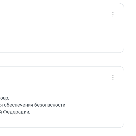
up,

 обеспечения безопасности 

й Федерации.