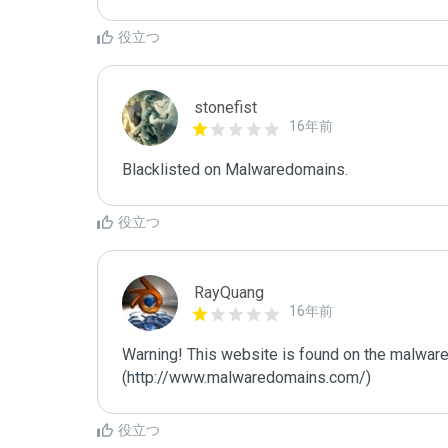
役立つ
stonefist
16年前
Blacklisted on Malwaredomains.
役立つ
RayQuang
16年前
Warning! This website is found on the malware
(http://www.malwaredomains.com/)
役立つ