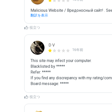
Malicious Website / Вредоносный сайт! . See
翻訳を表示
役立つ
D V
16年前
This site may infect your computer.

Blacklisted by *****

Refer: *****

If you find any discrepancy with my rating/comm
Board message: *****
役立つ