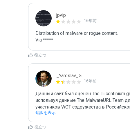
jpvip
16年前
Distribution of malware or rogue content.

Via *****
役立つ
_Yaroslav_G
16年前
Данный сайт был оценен The Ti continium gro
используя данные The MalwareURL Team для
участников WOT содружества в Российско
翻訳を表示
役立つ