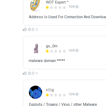
WOT Expert.™
16年前
Address Is Used For Connection And Downloa
役立つ
go_0m
16年前
malware domain *****
役立つ
c۞g
16年前
Exploits / Trojans / Virus / other Malware
