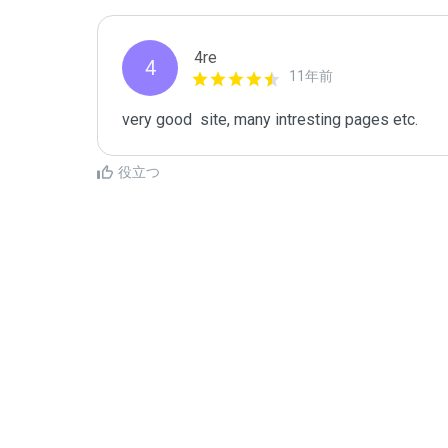
4re
4
11年前
very good  site, many intresting pages etc.
役立つ