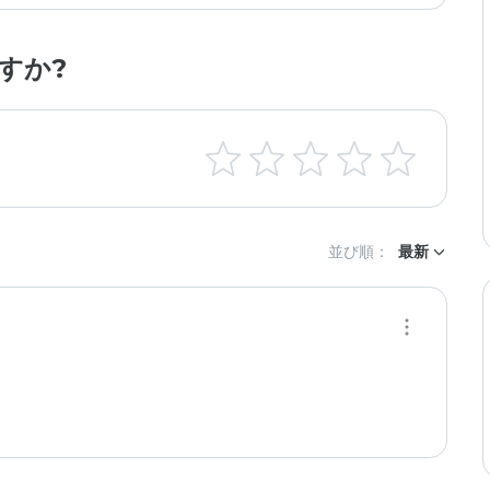
すか?
並び順：
最新