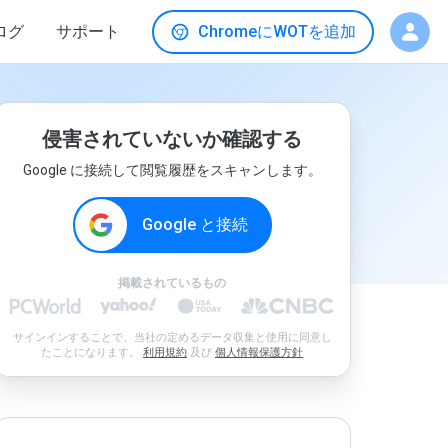
ログ
サポート
ChromeにWOTを追加
侵害されていないか確認する
Google に接続して閲覧履歴をスキャンします。
Google と接続
掲載されているもの
サインインすることで、当社の定めるデータ収集と使用に同意し
たことになります。
利用規約
及び
個人情報保護方針