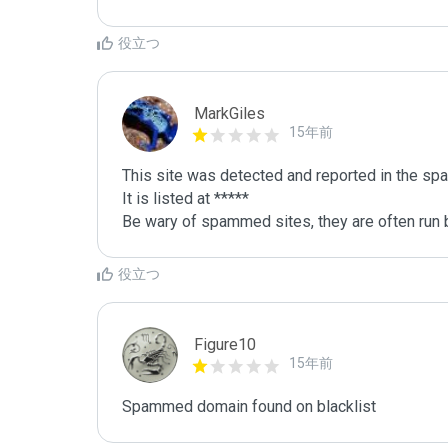
役立つ
MarkGiles
15年前
This site was detected and reported in the spa
It is listed at *****

Be wary of spammed sites, they are often run b
役立つ
Figure10
15年前
Spammed domain found on blacklist 