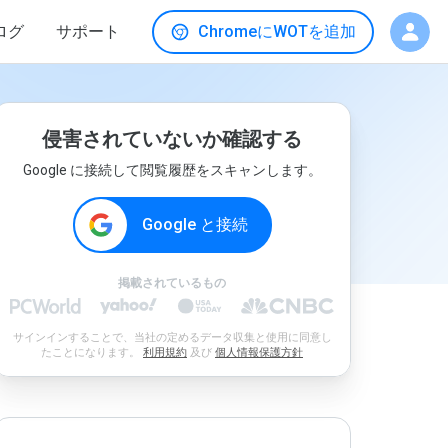
ログ
サポート
ChromeにWOTを追加
侵害されていないか確認する
Google に接続して閲覧履歴をスキャンします。
Google と接続
掲載されているもの
サインインすることで、当社の定めるデータ収集と使用に同意し
たことになります。
利用規約
及び
個人情報保護方針