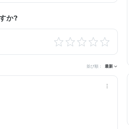
すか?
並び順：
最新