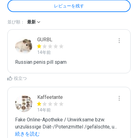
レビューを残す
並び順：
最新
GURBL
14年前
Russian penis pill spam
役立つ
Kaffeetante
14年前
Fake Online-Apotheke / Unwirksame bzw. 
unzulässige Diät-/Potenzmittel /gefälschte, u
...
続きを読む