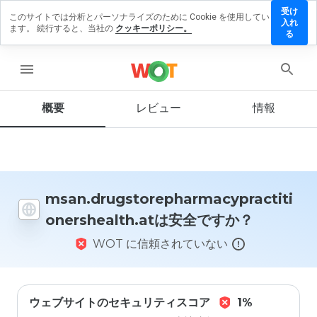
受け
このサイトでは分析とパーソナライズのために Cookie を使用してい
acypractitionershealth.at
入れ
ます。 続行すると、当社の
クッキーポリシー。
る
menu
概要
レビュー
情報
この
ウェ
ブサ
イト
を1
から
5の
msan.drugstorepharmacypractiti
間
onershealth.atは安全ですか？
で、
どの
WOT に信頼されていない
よう
に評
価し
ます
か？
ウェブサイトのセキュリティスコア
1%