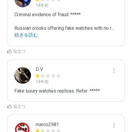
14年前
Criminal evidence of fraud: *****

Russian crooks offering fake watches with no r
...
続きを読む
役立つ
D V
14年前
Fake luxury watches replicas. Refer: *****
役立つ
marco2981