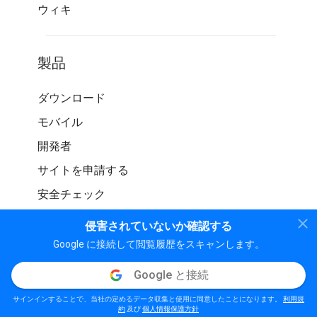
ウィキ
製品
ダウンロード
モバイル
開発者
サイトを申請する
安全チェック
侵害されていないか確認する
Google に接続して閲覧履歴をスキャンします。
Google と接続
© WOT サービス LP。 無断転載を禁じます
サインインすることで、当社の定めるデータ収集と使用に同意したことになります。
利用規
個人情報保護方針
利用規約
ガイドライン
約
及び
個人情報保護方針