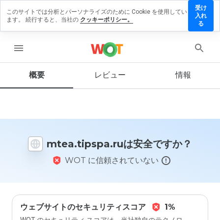
受け
このサイトでは分析とパーソナライズのために Cookie を使用してい
.tipspa.ru
入れ
ます。 続行すると、当社の
クッキーポリシー。
レビューを
る
す
menu
概要
レビュー
情報
この
ウェ
ブサ
イト
を1
から
mtea.tipspa.ruは安全ですか？
5の
間
WOT に信頼されていない
で、
どの
よう
に評
価し
ます
ウェブサイトのセキュリティスコア
1%
か？