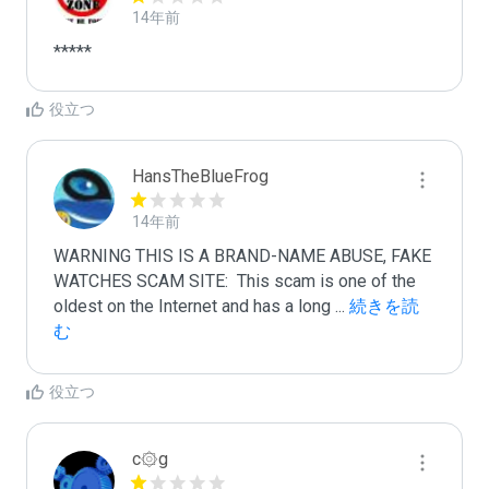
14年前
*****
役立つ
HansTheBlueFrog
14年前
WARNING THIS IS A BRAND-NAME ABUSE, FAKE 
WATCHES SCAM SITE:  This scam is one of the 
oldest on the Internet and has a long 
...
 続きを読
む
役立つ
c۞g