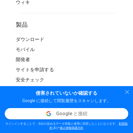
ウィキ
製品
ダウンロード
モバイル
開発者
サイトを申請する
安全チェック
侵害されていないか確認する
Google に接続して閲覧履歴をスキャンします。
Google と接続
© WOT サービス LP。 無断転載を禁じます
サインインすることで、当社の定めるデータ収集と使用に同意したことになります。
利用規
個人情報保護方針
利用規約
ガイドライン
約
及び
個人情報保護方針