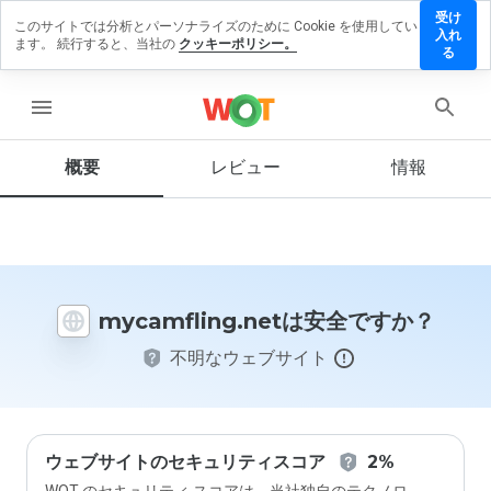
受け
このサイトでは分析とパーソナライズのために Cookie を使用してい
mfling.net
入れ
ます。 続行すると、当社の
クッキーポリシー。
レビューを
る
す
menu
概要
レビュー
情報
この
ウェ
ブサ
イト
を1
から
mycamfling.netは安全ですか？
5の
間
不明なウェブサイト
で、
どの
よう
に評
価し
ます
ウェブサイトのセキュリティスコア
2%
か？