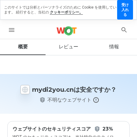
受け
このサイトでは分析とパーソナライズのために Cookie を使用してい
di2you.cn
入れ
ます。 続行すると、当社の
クッキーポリシー。
レビュー
る
残す
menu
概要
レビュー
情報
この
ウェ
ブサ
イト
を1
から
mydi2you.cnは安全ですか？
5の
間
不明なウェブサイト
で、
どの
よう
に評
価し
ます
ウェブサイトのセキュリティスコア
23%
か？