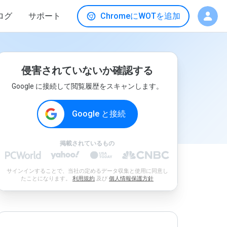
ログ
サポート
ChromeにWOTを追加
侵害されていないか確認する
Google に接続して閲覧履歴をスキャンします。
Google と接続
掲載されているもの
サインインすることで、当社の定めるデータ収集と使用に同意し
たことになります。
利用規約
及び
個人情報保護方針