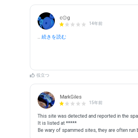
c۞g
14年前
...
 続きを読む
役立つ
MarkGiles
15年前
This site was detected and reported in the spa
It is listed at *****

Be wary of spammed sites, they are often run b