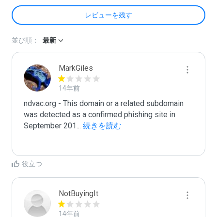
レビューを残す
並び順：
最新
MarkGiles
14年前
ndvac.org - This domain or a related subdomain 
was detected as a confirmed phishing site in 
September 201
...
 続きを読む
役立つ
NotBuyingIt
14年前