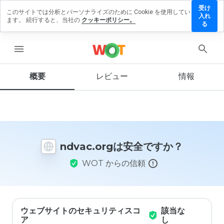
受け
このサイトでは分析とパーソナライズのために Cookie を使用してい
dvac.org
入れ
ます。 続行すると、当社の
クッキーポリシー。
にレビュ
る
ーを残す
menu
概要
レビュー
情報
この
ウェ
ブサ
イト
を1
から
ndvac.orgは安全ですか？
5の
間
WOT からの信頼
で、
どの
よう
に評
価し
ます
ウェブサイトのセキュリティスコ
該当な
か？
ア
し