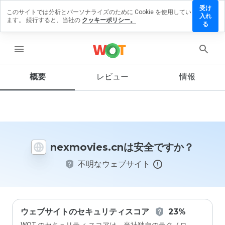
受け
このサイトでは分析とパーソナライズのために Cookie を使用してい
movies.cn
入れ
ます。 続行すると、当社の
クッキーポリシー。
レビューを
る
す
menu
概要
レビュー
情報
この
ウェ
ブサ
イト
を1
から
nexmovies.cnは安全ですか？
5の
間
不明なウェブサイト
で、
どの
よう
に評
価し
ます
ウェブサイトのセキュリティスコア
23%
か？