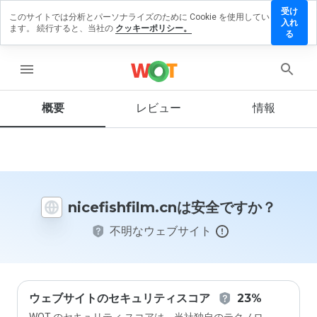
受け
このサイトでは分析とパーソナライズのために Cookie を使用してい
fishfilm.cn
入れ
ます。 続行すると、当社の
クッキーポリシー。
レビューを
る
す
menu
概要
レビュー
情報
この
ウェ
ブサ
イト
を1
から
nicefishfilm.cnは安全ですか？
5の
間
不明なウェブサイト
で、
どの
よう
に評
価し
ます
ウェブサイトのセキュリティスコア
23%
か？