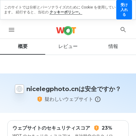
受け
このサイトでは分析とパーソナライズのために Cookie を使用してい
legphoto.cn
入れ
ます。 続行すると、当社の
クッキーポリシー。
ビューを
る
menu
概要
レビュー
情報
この
ウェ
ブサ
イト
を1
から
nicelegphoto.cnは安全ですか？
5の
間
疑わしいウェブサイト
で、
どの
よう
に評
価し
ます
ウェブサイトのセキュリティスコア
23%
か？