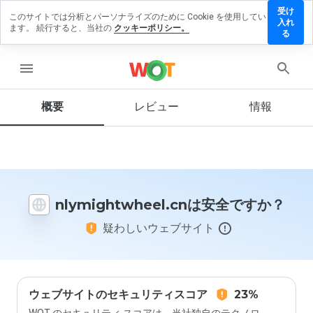
受け
このサイトでは分析とパーソナライズのために Cookie を使用してい
ghtwheel.cn
入れ
ます。 続行すると、当社の
クッキーポリシー。
ビューを残
る
menu
概要
レビュー
情報
この
ウェ
ブサ
イト
を1
から
nlymightwheel.cnは安全ですか？
5の
間
疑わしいウェブサイト
で、
どの
よう
に評
価し
ます
ウェブサイトのセキュリティスコア
23%
か？