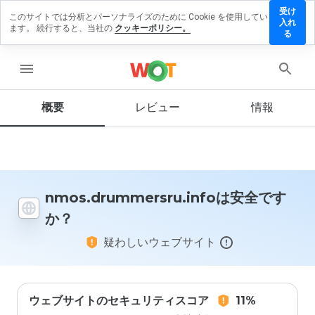
受け
このサイトでは分析とパーソナライズのために Cookie を使用してい
ummersru.info
入れ
ます。 続行すると、当社の
クッキーポリシー。
ューを残す
る
menu
概要
レビュー
情報
この
ウェ
ブサ
イト
を1
から
5の
nmos.drummersru.infoは安全です
間
か？
で、
どの
疑わしいウェブサイト
よう
に評
価し
ます
か？
ウェブサイトのセキュリティスコア
11%