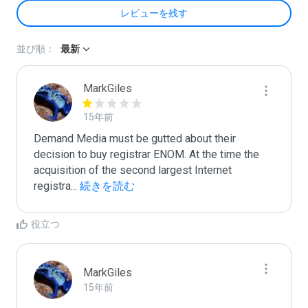
レビューを残す
並び順：
最新
MarkGiles
15年前
Demand Media must be gutted about their 
decision to buy registrar ENOM. At the time the 
acquisition of the second largest Internet 
registra
...
 続きを読む
役立つ
MarkGiles
15年前