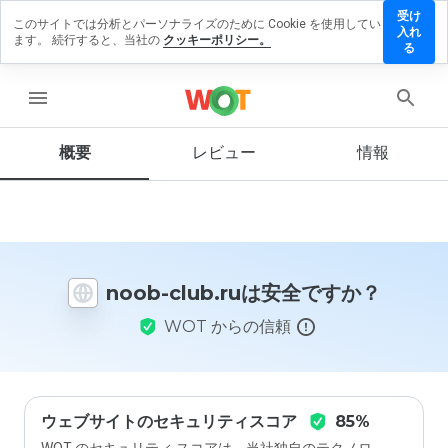
受け
このサイトでは分析とパーソナライズのために Cookie を使用してい
noob-
入れ
ます。 続行すると、当社の
クッキーポリシー。
club.ru
る
にレ
ビュ
menu
ーを
残す
概要
レビュー
情報
この
ウェ
ブサ
noob-club.ruは安全ですか？
イト
を1
WOT からの信頼
から
5の
間
で、
どの
よう
ウェブサイトのセキュリティスコア
85%
に評