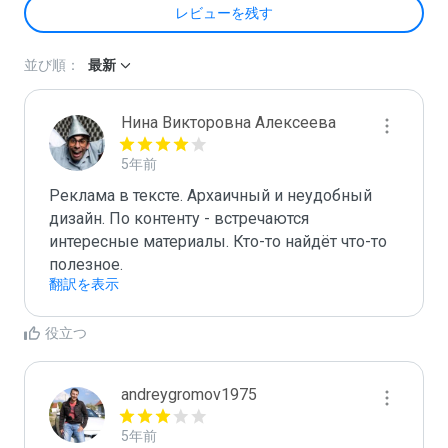
レビューを残す
並び順：
最新
Нина Викторовна Алексеева
5年前
Реклама в тексте. Архаичный и неудобный 
дизайн. По контенту - встречаются 
интересные материалы. Кто-то найдёт что-то 
полезное.
翻訳を表示
役立つ
andreygromov1975
5年前