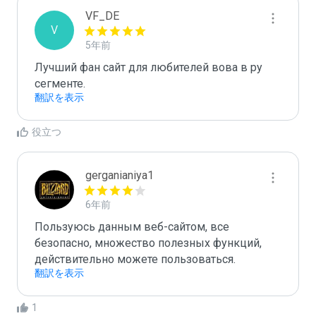
VF_DE
V
5年前
Лучший фан сайт для любителей вова в ру 
сегменте.
翻訳を表示
役立つ
gerganianiya1
6年前
Пользуюсь данным веб-сайтом, все 
безопасно, множество полезных функций, 
действительно можете пользоваться.
翻訳を表示
1