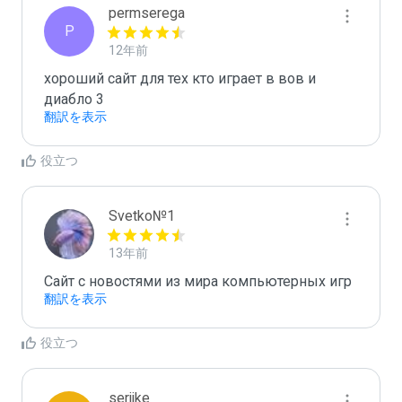
permserega
P
12年前
хороший сайт для тех кто играет в вов и 
диабло 3
翻訳を表示
役立つ
Svetko№1
13年前
Сайт с новостями из мира компьютерных игр
翻訳を表示
役立つ
serjjke