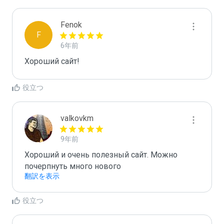
Fenok
F
6年前
Хороший сайт!
役立つ
valkovkm
9年前
Хороший и очень полезный сайт. Можно 
почерпнуть много нового
翻訳を表示
役立つ