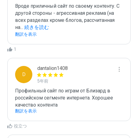
Вроде приличный сайт по своему контенту. С 
другой стороны - агрессивная реклама (на 
всех разделах кроме блогов, рассчитанная 
на
...
 続きを読む
翻訳を表示
1
dantalion1408
D
5年前
Профильный сайт по играм от Близард в 
российском сегменте интернета. Хорошее 
качество контента
翻訳を表示
役立つ