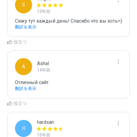
S
13年前
Сижу тут каждый день! Спасибо что вы есть=)
翻訳を表示
役立つ
Ashal
A
14年前
Отличный сайт.
翻訳を表示
役立つ
hardsan
H
15年前