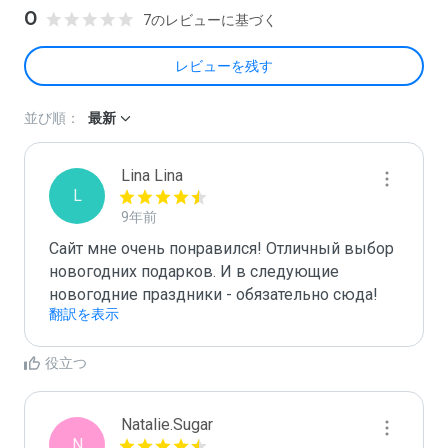
0
7のレビューに基づく
レビューを残す
並び順：
最新
Lina Lina
L
9年前
Сайт мне очень понравился! Отличный выбор 
новогодних подарков. И в следующие 
новогодние праздники - обязательно сюда!
翻訳を表示
役立つ
Natalie.Sugar
N