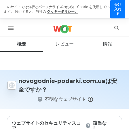
受け
このサイトでは分析とパーソナライズのために Cookie を使用してい
ogodnie-
入れ
ます。 続行すると、当社の
クッキーポリシー。
rki.com.ua
る
レビューを
す
menu
概要
レビュー
情報
この
ウェ
ブサ
イト
を1
novogodnie-podarki.com.uaは安
から
全ですか？
5の
間
不明なウェブサイト
で、
どの
よう
に評
価し
ウェブサイトのセキュリティスコ
該当な
ます
ア
し