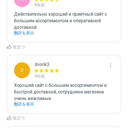
9年前
Действительно хороший и приятный сайт с 
большим ассортиментом и оперативной 
доставкой.
翻訳を表示
役立つ
dvorik3
D
9年前
Хороший сайт с большим ассортиментом и 
быстрой доставкой, сотрудники магазина 
очень вежливые
翻訳を表示
役立つ