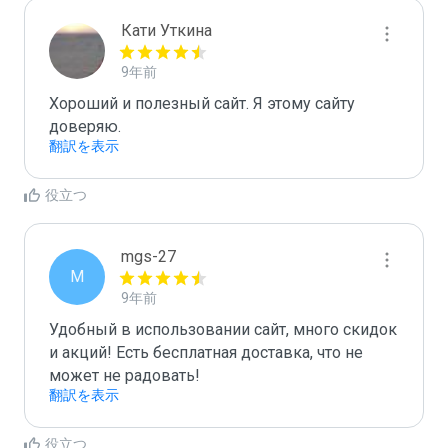
Кати Уткина
9年前
Хороший и полезный сайт. Я этому сайту 
доверяю.
翻訳を表示
役立つ
mgs-27
M
9年前
Удобный в использовании сайт, много скидок 
и акций! Есть бесплатная доставка, что не 
может не радовать!
翻訳を表示
役立つ