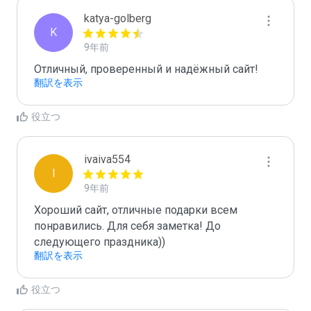
katya-golberg
K
9年前
Отличный, проверенный и надёжный сайт!
翻訳を表示
役立つ
ivaiva554
I
9年前
Хороший сайт, отличные подарки всем 
понравились. Для себя заметка! До 
следующего праздника))
翻訳を表示
役立つ