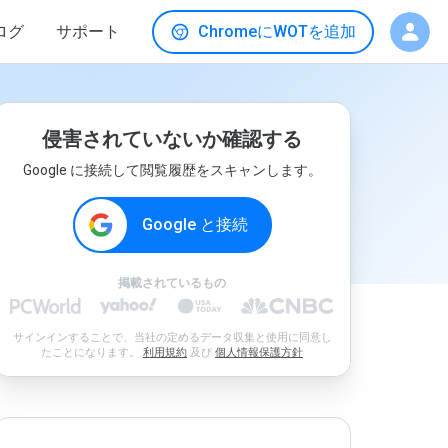
ログ
サポート
ChromeにWOTを追加
侵害されていないか確認する
Google に接続して閲覧履歴をスキャンします。
Google と接続
掲載されているもの
サインインすることで、当社の定めるデータ収集と使用に同意し
たことになります。
利用規約
及び
個人情報保護方針