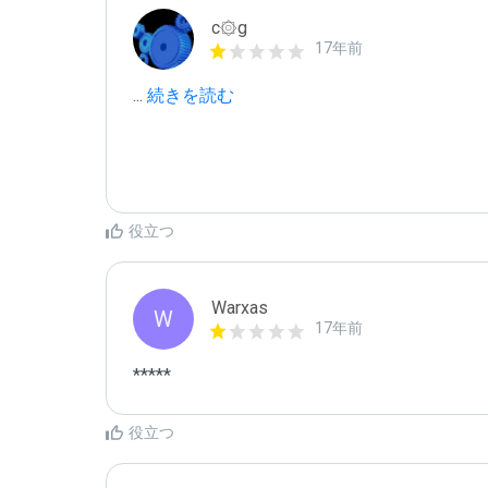
c۞g
17年前
...
 続きを読む
役立つ
Warxas
W
17年前
*****
役立つ