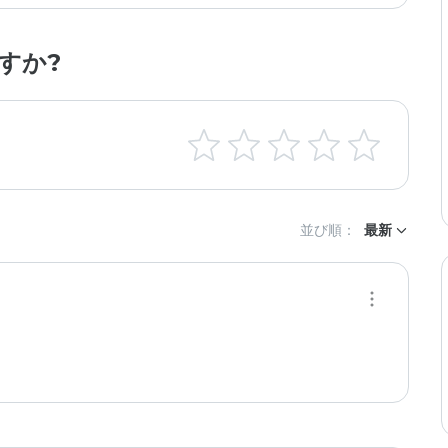
すか?
並び順：
最新