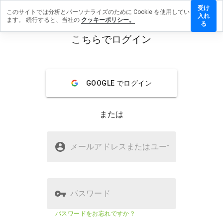
受け
このサイトでは分析とパーソナライズのために Cookie を使用してい
barriere.de
入れ
ます。 続行すると、当社の
クッキーポリシー。
レビューを
る
す
こちらでログイン
menu
概要
レビュー
情報
GOOGLE でログイン
この
ウェ
ブサ
または
イト
を1
から
nullbarriere.deは安全ですか？
5の
メールアドレスまたはユーザ
名
間
WOT からの信頼
で、
どの
よう
に評
パスワード
価し
ます
ウェブサイトのセキュリティスコア
70%
パスワードをお忘れですか？
か？