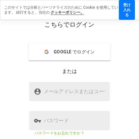
受け
このサイトでは分析とパーソナライズのために Cookie を使用してい
waziq.cn
入れ
ます。 続行すると、当社の
クッキーポリシー。
レビュ
る
を残す
こちらでログイン
menu
概要
レビュー
情報
GOOGLE でログイン
この
ウェ
ブサ
または
イト
を1
から
nuwaziq.cnは安全ですか？
5の
メールアドレスまたはユーザ
名
間
疑わしいウェブサイト
で、
どの
よう
に評
パスワード
価し
ます
ウェブサイトのセキュリティスコア
23%
パスワードをお忘れですか？
か？