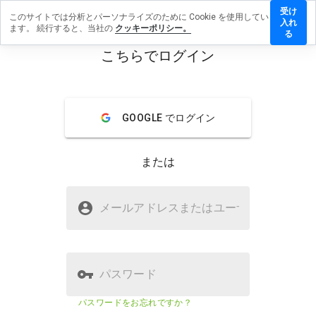
受け
このサイトでは分析とパーソナライズのために Cookie を使用してい
avekep.cn
入れ
ます。 続行すると、当社の
クッキーポリシー。
レビュー
る
残す
こちらでログイン
menu
概要
レビュー
情報
GOOGLE でログイン
この
ウェ
ブサ
または
イト
を1
から
nyavekep.cnは安全ですか？
5の
メールアドレスまたはユーザ
名
間
不明なウェブサイト
で、
どの
よう
に評
パスワード
価し
ます
ウェブサイトのセキュリティスコア
14%
パスワードをお忘れですか？
か？