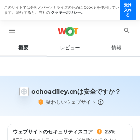
受け
このサイトでは分析とパーソナライズのために Cookie を使用してい
oadiley.cn
入れ
ます。 続行すると、当社の
クッキーポリシー。
レビュー
る
残す
menu
概要
レビュー
情報
この
ウェ
ブサ
イト
を1
から
ochoadiley.cnは安全ですか？
5の
間
疑わしいウェブサイト
で、
どの
よう
に評
価し
ます
ウェブサイトのセキュリティスコア
23%
か？