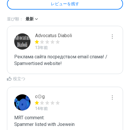
レビューを残す
並び順：
最新
Advocatus Diaboli
13年前
Реклама сайта посредством email спама! / 
Spamvertised website!
役立つ
c۞g
14年前
MRT comment:

Spammer listed with Joewein
