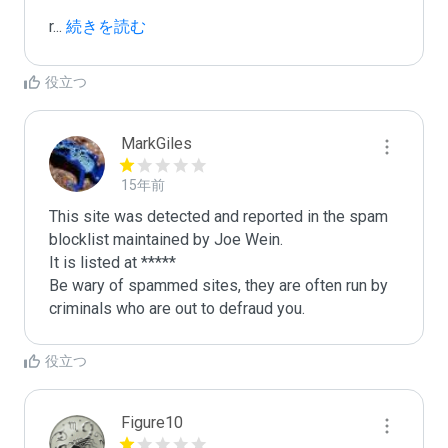
r
...
 続きを読む
役立つ
MarkGiles
15年前
This site was detected and reported in the spam 
blocklist maintained by Joe Wein.

It is listed at *****

Be wary of spammed sites, they are often run by 
criminals who are out to defraud you.
役立つ
Figure10