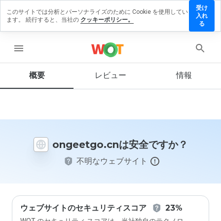
受け
このサイトでは分析とパーソナライズのために Cookie を使用してい
geetgo.cn
入れ
ます。 続行すると、当社の
クッキーポリシー。
レビュー
る
残す
menu
概要
レビュー
情報
この
ウェ
ブサ
イト
を1
から
ongeetgo.cnは安全ですか？
5の
間
不明なウェブサイト
で、
どの
よう
に評
価し
ます
ウェブサイトのセキュリティスコア
23%
か？