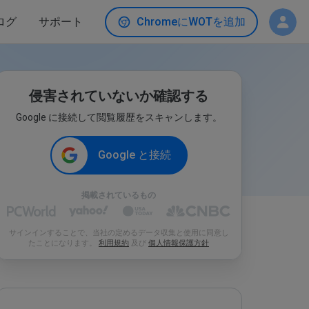
ログ
サポート
ChromeにWOTを追加
侵害されていないか確認する
Google に接続して閲覧履歴をスキャンします。
Google と接続
掲載されているもの
サインインすることで、当社の定めるデータ収集と使用に同意し
たことになります。
利用規約
及び
個人情報保護方針