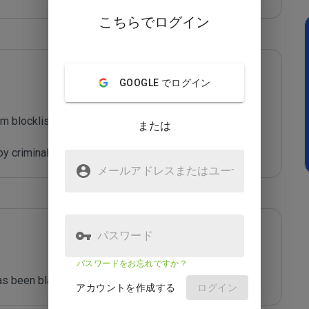
こちらでログイン
GOOGLE でログイン
m blocklist maintained by Joe Wein.

または
y criminals who are out to defraud you.
メールアドレスまたはユーザ
名
パスワード
パスワードをお忘れですか？
s been blacklisted by ***** 
アカウントを作成する
ログイン