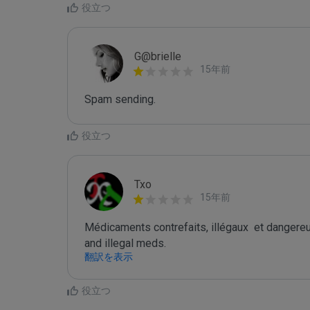
役立つ
G@brielle
15年前
Spam sending.
役立つ
Txo
15年前
Médicaments contrefaits, illégaux  et danger
and illegal meds.
翻訳を表示
役立つ