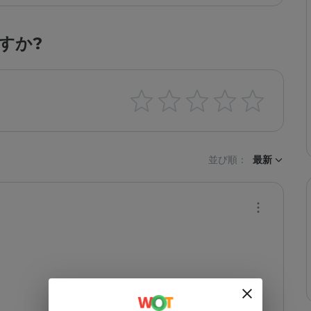
すか?
並び順：
最新