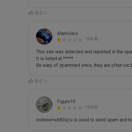
役立つ
MarkGiles
15年前
This site was detected and reported in the spa
It is listed at *****

Be wary of spammed sites, they are often run b
役立つ
Figure10
15年前
onlineerrick83q.ru is used to send spam and ha