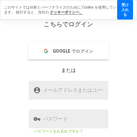
受け
このサイトでは分析とパーソナライズのために Cookie を使用してい
sherman90a.ru
入れ
ます。 続行すると、当社の
クッキーポリシー。
ューを残す
る
こちらでログイン
menu
概要
レビュー
情報
この
GOOGLE でログイン
ウェ
ブサ
イト
または
を1
から
5の
onlinesherman90a.ruは安全です
間
メールアドレスまたはユーザ
名
か？
で、
どの
WOT に信頼されていない
よう
に評
価し
パスワード
ます
か？
ウェブサイトのセキュリティスコア
19%
パスワードをお忘れですか？