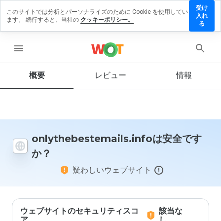
受け
このサイトでは分析とパーソナライズのために Cookie を使用してい
estemails.info
入れ
ます。 続行すると、当社の
クッキーポリシー。
ューを残す
る
menu
概要
レビュー
情報
この
ウェ
ブサ
イト
を1
から
5の
onlythebestemails.infoは安全です
間
か？
で、
どの
疑わしいウェブサイト
よう
に評
価し
ます
か？
ウェブサイトのセキュリティスコ
該当な
ア
し