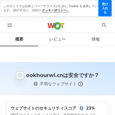
受け
このサイトでは分析とパーソナライズのために Cookie を使用してい
hourwi.cn
入れ
ます。 続行すると、当社の
クッキーポリシー。
レビュー
る
残す
menu
概要
レビュー
情報
この
ウェ
ブサ
イト
を1
から
ookhourwi.cnは安全ですか？
5の
間
不明なウェブサイト
で、
どの
よう
に評
価し
ます
ウェブサイトのセキュリティスコア
23%
か？