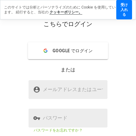
受け
このサイトでは分析とパーソナライズのために Cookie を使用してい
toba.ru
入れ
ます。 続行すると、当社の
クッキーポリシー。
にレビ
る
ューを
こちらでログイン
残す
menu
概要
レビュー
情報
GOOGLE でログイン
この
ウェ
または
ブサ
イト
を1
otoba.ruは安全ですか？
から
メールアドレスまたはユーザ
名
5の
WOT からの信頼
間
で、
どの
よう
パスワード
に評
価し
ウェブサイトのセキュリティスコ
該当な
パスワードをお忘れですか？
ます
ア
し