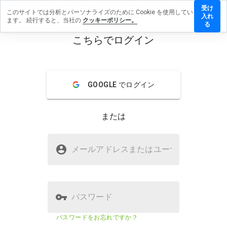
受け
このサイトでは分析とパーソナライズのために Cookie を使用してい
holesale.cn
入れ
ます。 続行すると、当社の
クッキーポリシー。
ビューを残
る
こちらでログイン
menu
概要
レビュー
情報
GOOGLE でログイン
この
ウェ
ブサ
または
イト
を1
から
panwholesale.cnは安全ですか？
5の
メールアドレスまたはユーザ
名
間
疑わしいウェブサイト
で、
どの
よう
に評
パスワード
価し
ます
ウェブサイトのセキュリティスコア
2%
パスワードをお忘れですか？
か？