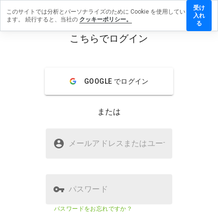
受け
このサイトでは分析とパーソナライズのために Cookie を使用してい
otion6usper.us.pn
入れ
ます。 続行すると、当社の
クッキーポリシー。
を残す
る
こちらでログイン
menu
概要
レビュー
情報
この
GOOGLE でログイン
ウェ
ブサ
イト
または
を1
から
5の
pasisonprmotion6usper.us.pnは安
間
メールアドレスまたはユーザ
名
全ですか？
で、
どの
WOT に信頼されていない
よう
に評
価し
パスワード
ます
か？
ウェブサイトのセキュリティスコア
5%
パスワードをお忘れですか？