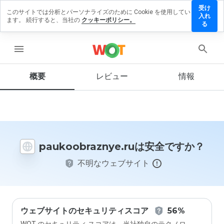
受け
このサイトでは分析とパーソナライズのために Cookie を使用してい
obraznye.ru
入れ
ます。 続行すると、当社の
クッキーポリシー。
ビューを残
る
menu
概要
レビュー
情報
この
ウェ
ブサ
イト
を1
から
paukoobraznye.ruは安全ですか？
5の
間
不明なウェブサイト
で、
どの
よう
に評
価し
ます
ウェブサイトのセキュリティスコア
56%
か？