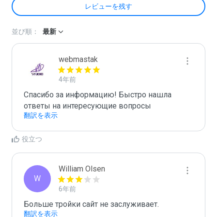
レビューを残す
並び順：
最新
webmastak
4年前
Спасибо за информацию! Быстро нашла 
ответы на интересующие вопросы
翻訳を表示
役立つ
William Olsen
W
6年前
Больше тройки сайт не заслуживает.
翻訳を表示