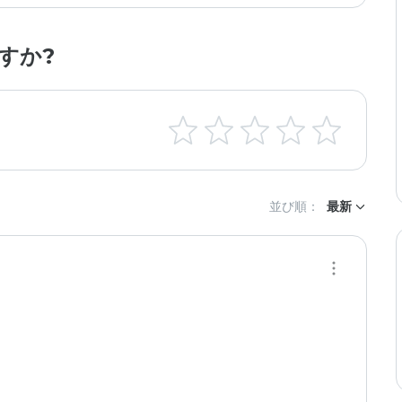
すか?
並び順：
最新