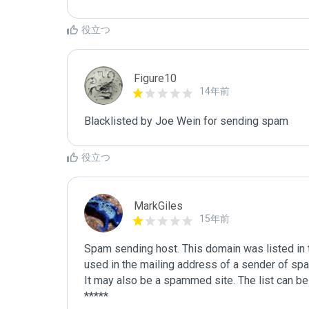
役立つ
Figure10
14年前
Blacklisted by Joe Wein for sending spam
役立つ
MarkGiles
15年前
Spam sending host. This domain was listed in th
used in the mailing address of a sender of spa
It may also be a spammed site. The list can be 