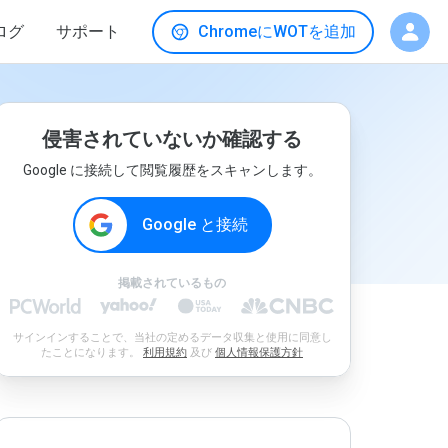
ログ
サポート
ChromeにWOTを追加
侵害されていないか確認する
Google に接続して閲覧履歴をスキャンします。
Google と接続
掲載されているもの
サインインすることで、当社の定めるデータ収集と使用に同意し
たことになります。
利用規約
及び
個人情報保護方針