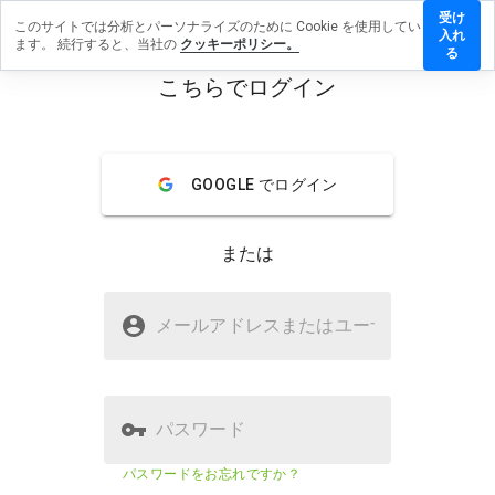
受け
このサイトでは分析とパーソナライズのために Cookie を使用してい
linedating.com.ua
入れ
ます。 続行すると、当社の
クッキーポリシー。
を残す
る
こちらでログイン
menu
概要
レビュー
情報
この
GOOGLE でログイン
ウェ
ブサ
イト
または
を1
から
5の
pharmacyonlinedating.com.uaは
間
メールアドレスまたはユーザ
名
安全ですか？
で、
どの
WOT に信頼されていない
よう
に評
価し
パスワード
ます
か？
ウェブサイトのセキュリティスコア
5%
パスワードをお忘れですか？