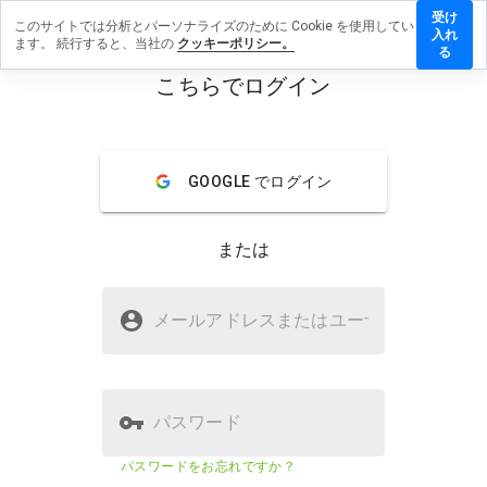
受け
このサイトでは分析とパーソナライズのために Cookie を使用してい
tomec.ru
入れ
ます。 続行すると、当社の
クッキーポリシー。
にレビュ
る
ーを残す
こちらでログイン
menu
概要
レビュー
情報
GOOGLE でログイン
この
ウェ
ブサ
または
イト
を1
から
pitomec.ruは安全ですか？
5の
メールアドレスまたはユーザ
名
間
WOT からの信頼
で、
どの
よう
に評
パスワード
価し
ます
ウェブサイトのセキュリティスコア
75%
パスワードをお忘れですか？
か？