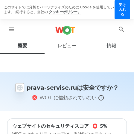
受け
このサイトでは分析とパーソナライズのために Cookie を使用してい
rava-
入れ
ます。 続行すると、当社の
クッキーポリシー。
ervise.ru
る
にレビュ
ーを残す
menu
概要
レビュー
情報
この
ウェ
ブサ
イト
を1
prava-servise.ruは安全ですか？
から
5の
WOT に信頼されていない
間
で、
どの
よう
に評
価し
ウェブサイトのセキュリティスコア
5%
ます