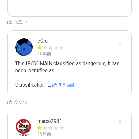
役立つ
c۞g
15年前
This IP/DOMAIN classified as dangerous, it has 
been identified as...

Classification:  
...
 続きを読む
役立つ
marco2981
15年前