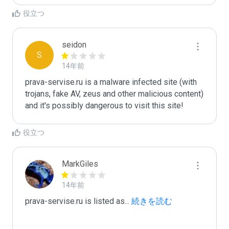
役立つ
seidon
S
14年前
prava-servise.ru is a malware infected site (with 
trojans, fake AV, zeus and other malicious content) 
and it's possibly dangerous to visit this site! 
役立つ
MarkGiles
14年前
prava-servise.ru is listed as
...
 続きを読む