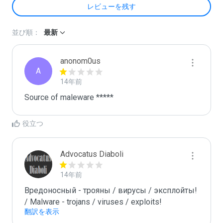
レビューを残す
並び順：
最新
anonom0us
A
14年前
Source of maleware *****
役立つ
Advocatus Diaboli
14年前
Вредоносный - трояны / вирусы / эксплойты! 
/ Malware - trojans / viruses / exploits!
翻訳を表示