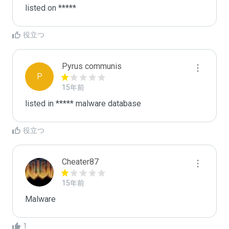
listed on *****
役立つ
Pyrus communis
P
15年前
listed in ***** malware database
役立つ
Cheater87
15年前
Malware
1