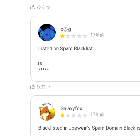
役立つ
c۞g
17年前
Listed on Spam Blacklist

re:

*****
役立つ
Galaxyfox
17年前
Blacklisted in Joewein's Spam Domain Blacklist