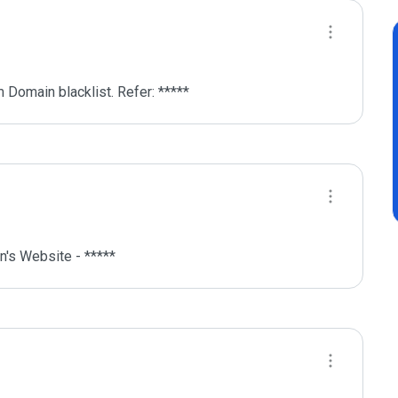
 Domain blacklist. Refer: *****
's Website - *****