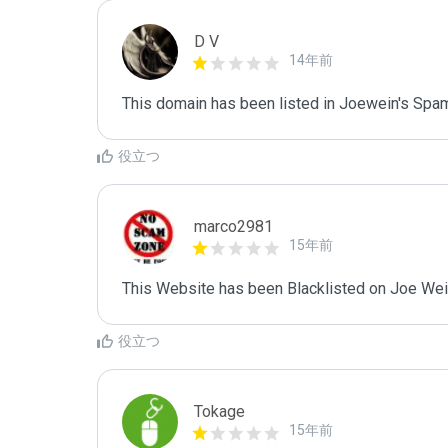
D V
14年前
This domain has been listed in Joewein's Spam
役立つ
marco2981
15年前
This Website has been Blacklisted on Joe Wein
役立つ
Tokage
15年前