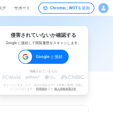
ログ
サポート
ChromeにWOTを追加
侵害されていないか確認する
Google に接続して閲覧履歴をスキャンします。
Google と接続
掲載されているもの
サインインすることで、当社の定めるデータ収集と使用に同意し
たことになります。
利用規約
及び
個人情報保護方針