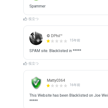
Spammer
役立つ
© DPhil™
15年前
SPAM site. Blacklisted in *****
役立つ
Matty0364
16年前
This Website has been Blacklisted on Joe Wein