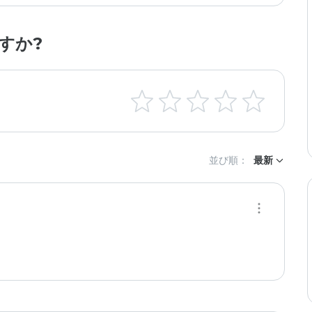
すか?
並び順：
最新