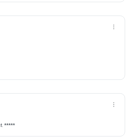
. *****