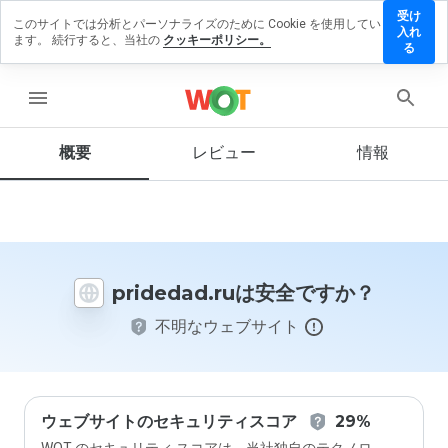
受け
このサイトでは分析とパーソナライズのために Cookie を使用してい
idedad.ru
入れ
ます。 続行すると、当社の
クッキーポリシー。
レビュ
る
を残す
menu
概要
レビュー
情報
この
ウェ
ブサ
イト
を1
から
pridedad.ruは安全ですか？
5の
間
不明なウェブサイト
で、
どの
よう
に評
価し
ます
ウェブサイトのセキュリティスコア
29%
か？