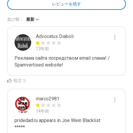
レビューを残す
並び順：
最新
Advocatus Diaboli
13年前
Реклама сайта посредством email спама! / 
Spamvertised website!
役立つ
marco2981
14年前
pridedad.ru appears in Joe Wein Blacklist

*****