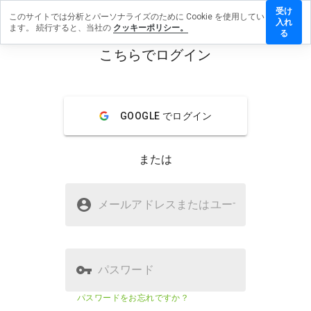
受け
このサイトでは分析とパーソナライズのために Cookie を使用してい
ishchi.ru
入れ
ます。 続行すると、当社の
クッキーポリシー。
にレビュ
る
ーを残す
こちらでログイン
menu
概要
レビュー
情報
GOOGLE でログイン
この
ウェ
ブサ
または
イト
を1
から
prishchi.ruは安全ですか？
5の
メールアドレスまたはユーザ
名
間
WOT からの信頼
で、
どの
よう
に評
パスワード
価し
ます
ウェブサイトのセキュリティスコア
56%
パスワードをお忘れですか？
か？