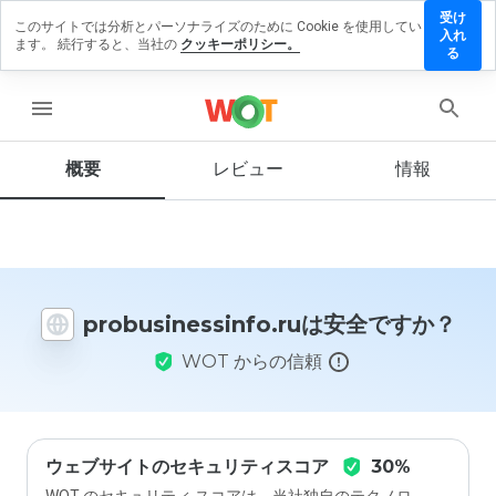
受け
このサイトでは分析とパーソナライズのために Cookie を使用してい
inessinfo.ru
入れ
ます。 続行すると、当社の
クッキーポリシー。
ビューを残す
る
menu
概要
レビュー
情報
この
ウェ
ブサ
イト
を1
から
5の
probusinessinfo.ruは安全ですか？
間
で、
WOT からの信頼
どの
よう
に評
価し
ます
か？
ウェブサイトのセキュリティスコア
30%