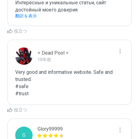
Интересные и уникальные статьи, сайт 
достойный моего доверия.
翻訳を表示
役立つ
= Dead Pool =
10年前
Very good and informative website. Safe and 
trusted. 

#safe

#trust
役立つ
Glory99999
G