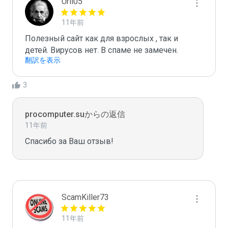
Urii05
11年前
Полезный сайт как для взрослых , так и 
детей. Вирусов нет. В спаме не замечен.
翻訳を表示
3
procomputer.suからの返信
11年前
Спасибо за Ваш отзыв!
ScamKiller73
11年前