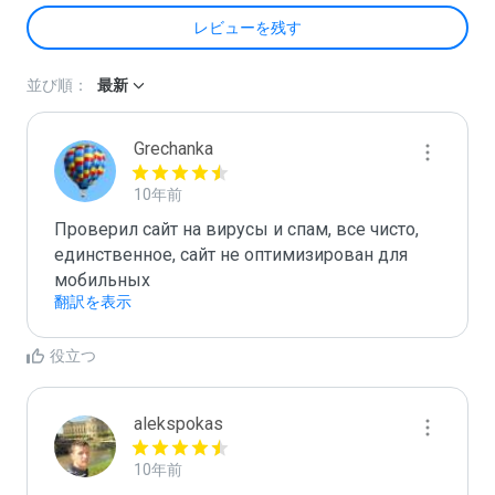
レビューを残す
並び順：
最新
Grechanka
10年前
Проверил сайт на вирусы и спам, все чисто, 
единственное, сайт не оптимизирован для 
мобильных
翻訳を表示
役立つ
alekspokas
10年前