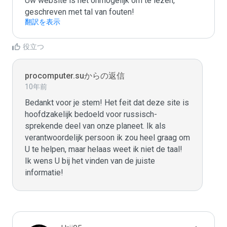
Uw website is het onmogelijk om te lezen, 
geschreven met tal van fouten!
翻訳を表示
役立つ
procomputer.suからの返信
10年前
Bedankt voor je stem! Het feit dat deze site is 
hoofdzakelijk bedoeld voor russisch-
sprekende deel van onze planeet. Ik als 
verantwoordelijk persoon ik zou heel graag om 
U te helpen, maar helaas weet ik niet de taal! 
Ik wens U bij het vinden van de juiste 
informatie!