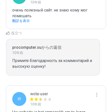
10年前
очень полезный сайт. не знаю кому мог 
помешать
翻訳を表示
役立つ
procomputer.suからの返信
10年前
Примите благодарность за комментарий и 
высокую оценку!
wota-user
W
10年前