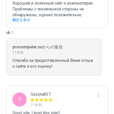
Хороший и полезный сайт о компьютерах. 
Проблемы с технической стороны не 
обнаружены, оценил положительно.
翻訳を表示
5
procomputer.suからの返信
11年前
Спасибо за предоставленный Вами отзыв 
о сайте и его оценку!
Sascha837
S
11年前
Good site. I trust this site!!