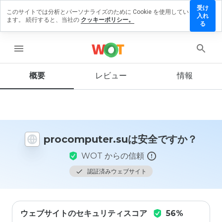
受け
このサイトでは分析とパーソナライズのために Cookie を使用してい
omputer.su
入れ
ます。 続行すると、当社の
クッキーポリシー。
ビューを
る
menu
概要
レビュー
情報
この
ウェ
ブサ
イト
を1
から
procomputer.suは安全ですか？
5の
間
WOT からの信頼
で、
どの
認証済みウェブサイト
よう
に評
価し
ます
ウェブサイトのセキュリティスコア
56%
か？