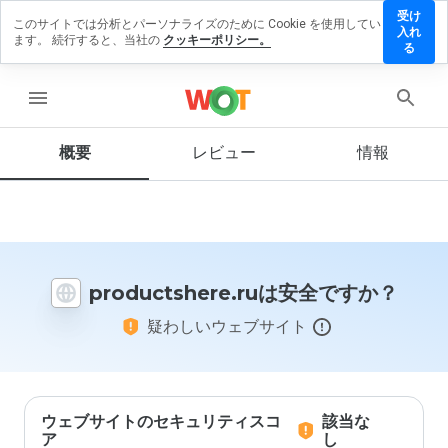
受け
このサイトでは分析とパーソナライズのために Cookie を使用してい
uctshere.ru
入れ
ます。 続行すると、当社の
クッキーポリシー。
ビューを
る
menu
概要
レビュー
情報
この
ウェ
ブサ
イト
を1
から
productshere.ruは安全ですか？
5の
間
疑わしいウェブサイト
で、
どの
よう
に評
価し
ます
ウェブサイトのセキュリティスコ
該当な
か？
ア
し