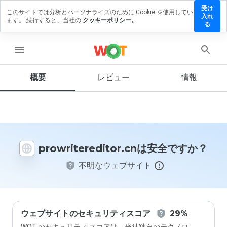
受け
このサイトでは分析とパーソナライズのために Cookie を使用してい
itereditor.cn
入れ
ます。 続行すると、当社の
クッキーポリシー。
ビューを残
る
menu
概要
レビュー
情報
この
ウェ
ブサ
イト
を1
から
prowritereditor.cnは安全ですか？
5の
間
不明なウェブサイト
で、
どの
よう
に評
価し
ます
ウェブサイトのセキュリティスコア
29%
か？