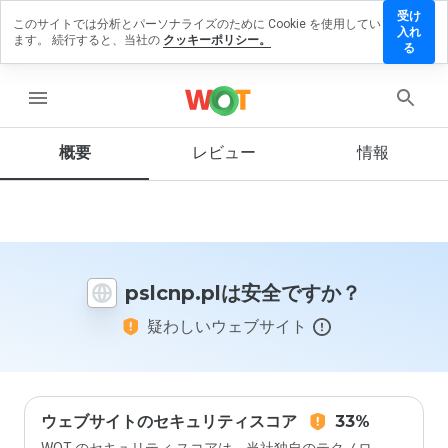
受け
このサイトでは分析とパーソナライズのために Cookie を使用してい
slcnp.pl
入れ
ます。 続行すると、当社の
クッキーポリシー。
にレビ
る
ューを
残す
menu
概要
レビュー
情報
この
ウェ
ブサ
イト
を1
pslcnp.plは安全ですか？
から
5の
疑わしいウェブサイト
間
で、
どの
よう
に評
価し
ウェブサイトのセキュリティスコア
33%
ます