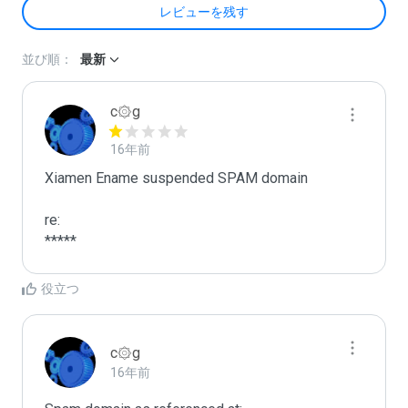
レビューを残す
並び順：
最新
c۞g
16年前
Xiamen Ename suspended SPAM domain

re:

*****
役立つ
c۞g
16年前