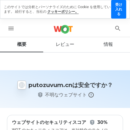
受け
このサイトでは分析とパーソナライズのために Cookie を使用してい
ozuvum.cn
入れ
ます。 続行すると、当社の
クッキーポリシー。
レビューを
る
す
menu
概要
レビュー
情報
この
ウェ
ブサ
イト
を1
から
putozuvum.cnは安全ですか？
5の
間
不明なウェブサイト
で、
どの
よう
に評
価し
ます
ウェブサイトのセキュリティスコア
30%
か？