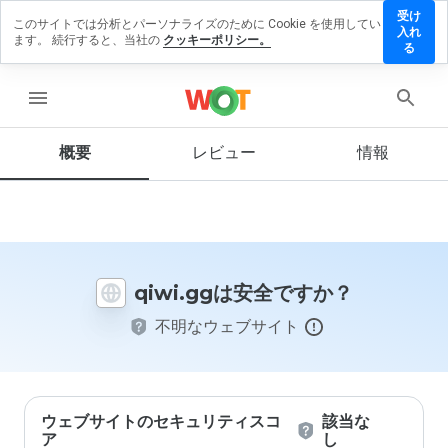
受け
このサイトでは分析とパーソナライズのために Cookie を使用してい
qiwi.gg
入れ
ます。 続行すると、当社の
クッキーポリシー。
にレビ
る
ューを
残す
menu
概要
レビュー
情報
この
ウェ
ブサ
イト
を1
qiwi.ggは安全ですか？
から
5の
不明なウェブサイト
間
で、
どの
よう
に評
価し
ウェブサイトのセキュリティスコ
該当な
ます
ア
し