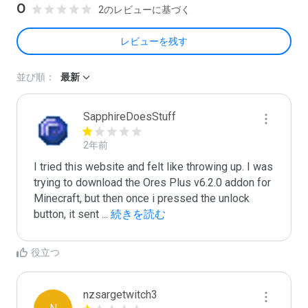
0
2のレビューに基づく
レビューを残す
並び順：
最新
SapphireDoesStuff
2年前
I tried this website and felt like throwing up. I was 
trying to download the Ores Plus v6.2.0 addon for 
Minecraft, but then once i pressed the unlock 
button, it sent 
...
 続きを読む
役立つ
nzsargetwitch3