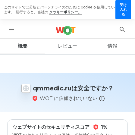
受け
このサイトでは分析とパーソナライズのために Cookie を使用してい
medic.ru
入れ
ます。 続行すると、当社の
クッキーポリシー。
レビュー
る
残す
menu
概要
レビュー
情報
この
ウェ
ブサ
イト
を1
から
qmmedic.ruは安全ですか？
5の
間
WOT に信頼されていない
で、
どの
よう
に評
価し
ます
ウェブサイトのセキュリティスコア
1%
か？