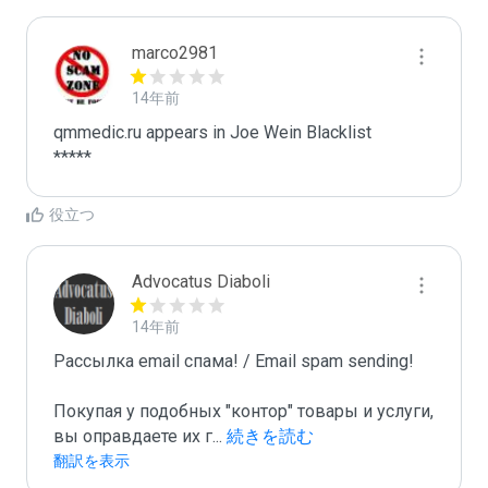
marco2981
14年前
qmmedic.ru appears in Joe Wein Blacklist

*****
役立つ
Advocatus Diaboli
14年前
Рассылка email спама! / Email spam sending! 

Покупая у подобных "контор" товары и услуги, 
вы оправдаете их г
...
 続きを読む
翻訳を表示