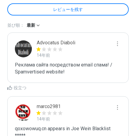
レビューを残す
並び順：
最新
Advocatus Diaboli
14年前
Реклама сайта посредством email спама! / 
Spamvertised website!
役立つ
marco2981
14年前
qoxowowuq.cn appears in Joe Wein Blacklist

*****