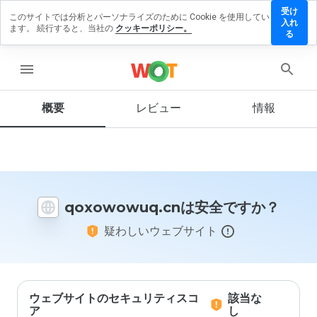
受け
このサイトでは分析とパーソナライズのために Cookie を使用してい
owowuq.cn
入れ
ます。 続行すると、当社の
クッキーポリシー。
レビューを
る
す
menu
概要
レビュー
情報
この
ウェ
ブサ
イト
を1
から
qoxowowuq.cnは安全ですか？
5の
間
疑わしいウェブサイト
で、
どの
よう
に評
価し
ます
ウェブサイトのセキュリティスコ
該当な
か？
ア
し