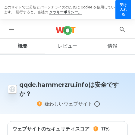
受け
このサイトでは分析とパーソナライズのために Cookie を使用してい
ammerzru.info
入れ
ます。 続行すると、当社の
クッキーポリシー。
ューを残す
る
menu
概要
レビュー
情報
この
ウェ
ブサ
イト
を1
から
5の
qqde.hammerzru.infoは安全です
間
か？
で、
どの
疑わしいウェブサイト
よう
に評
価し
ます
か？
ウェブサイトのセキュリティスコア
11%