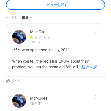
レビューを残す
並び順：
最新
MarkGiles
15年前
***** was spammed in July, 2011

When you tell the registrar ENOM about their 
problem, you get the same old fob-off
...
 続きを読
む
役立つ
MarkGiles
15年前