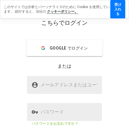
受け
このサイトでは分析とパーソナライズのために Cookie を使用してい
qjuhul.cn
入れ
ます。 続行すると、当社の
クッキーポリシー。
レビュ
る
を残す
こちらでログイン
menu
概要
レビュー
情報
GOOGLE でログイン
この
ウェ
ブサ
または
イト
を1
から
qxqjuhul.cnは安全ですか？
5の
メールアドレスまたはユーザ
名
間
WOT に信頼されていない
で、
どの
よう
に評
パスワード
価し
ます
ウェブサイトのセキュリティスコア
23%
パスワードをお忘れですか？
か？